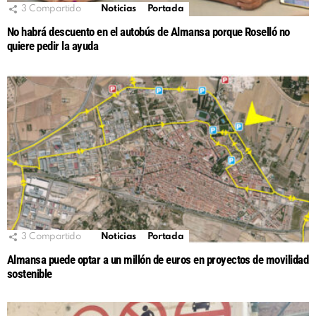
3
Compartido
Noticias
Portada
No habrá descuento en el autobús de Almansa porque Roselló no
quiere pedir la ayuda
3
Compartido
Noticias
Portada
Almansa puede optar a un millón de euros en proyectos de movilidad
sostenible