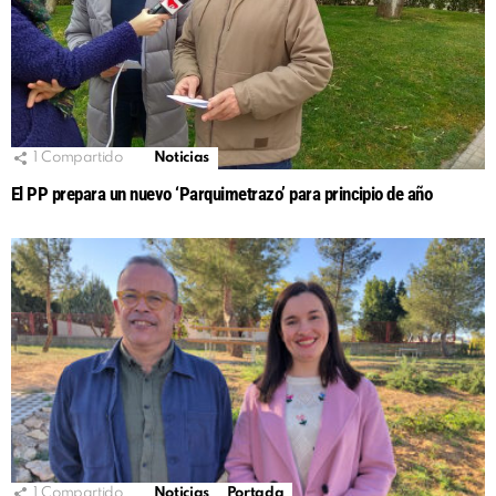
1
Compartido
Noticias
El PP prepara un nuevo ‘Parquimetrazo’ para principio de año
1
Compartido
Noticias
Portada