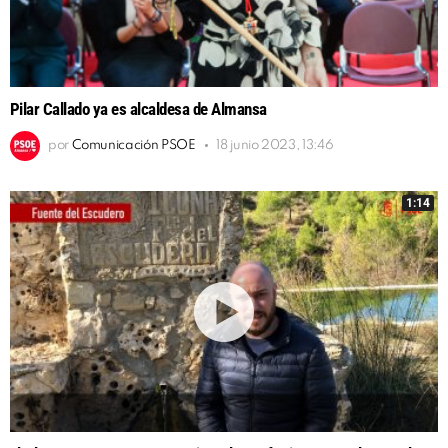
Pilar Callado ya es alcaldesa de Almansa
por
Comunicación PSOE
18 junio 2023, 13:46
1:14