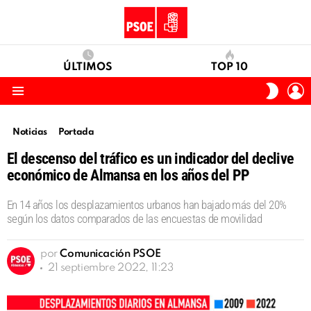
ÚLTIMOS
TOP 10
I
SWITC
S
SKIN
Menu
Noticias
Portada
El descenso del tráfico es un indicador del declive
económico de Almansa en los años del PP
En 14 años los desplazamientos urbanos han bajado más del 20%
según los datos comparados de las encuestas de movilidad
por
Comunicación PSOE
21 septiembre 2022, 11:23