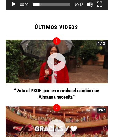
00:00
00:18
ÚLTIMOS VIDEOS
1:12
“Vota al PSOE, pon en marcha el cambio que
Almansa necesita”
0:57