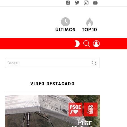
facebook
twitter
instagram
youtube
ÚLTIMOS
TOP 10
BUSCAR
INICIAR
SWITCH
SESIÓN
SKIN
Buscar:
VIDEO DESTACADO
Reproductor
de
vídeo