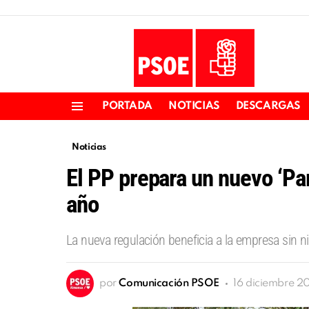
PORTADA
NOTICIAS
DESCARGAS
Menu
Noticias
El PP prepara un nuevo ‘Pa
año
La nueva regulación beneficia a la empresa sin 
por
Comunicación PSOE
16 diciembre 20