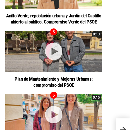
Anillo Verde, repoblación urbana y Jardín del Castillo
abierto al público. Compromiso Verde del PSOE
0:13
Plan de Mantenimiento y Mejoras Urbanas:
compromiso del PSOE
0:15
El PSO