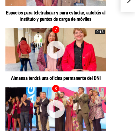
los nu
Espacios para teletrabajar y para estudiar, autobús al
instituto y puntos de carga de móviles
0:18
Almansa tendrá una oficina permanente del DNI