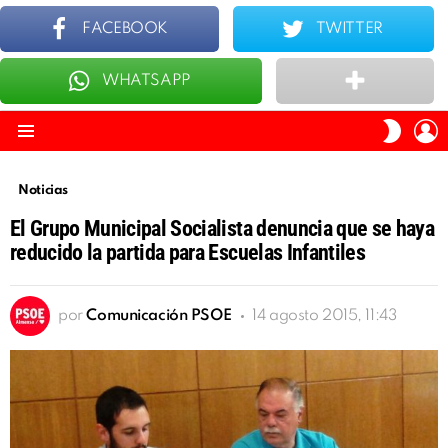
FACEBOOK
TWITTER
WHATSAPP
ÚLTIMOS
TOP 10
I
SWITC
S
SKIN
Menu
Noticias
El Grupo Municipal Socialista denuncia que se haya
reducido la partida para Escuelas Infantiles
por
Comunicación PSOE
14 agosto 2015, 11:43