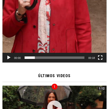
00:00
00:18
ÚLTIMOS VIDEOS
1:12