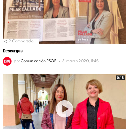
2
Compartido
Descargas
por
Comunicación PSOE
31 marzo 2020, 11:45
0:18