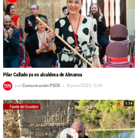
Pilar Callado ya es alcaldesa de Almansa
por
Comunicación PSOE
18 junio 2023, 13:46
1:14