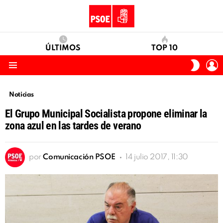
ÚLTIMOS
TOP 10
I
SWITC
S
SKIN
Menu
Noticias
El Grupo Municipal Socialista propone eliminar la
zona azul en las tardes de verano
por
Comunicación PSOE
14 julio 2017, 11:30