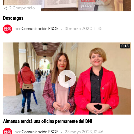
2
Compartido
Descargas
por
Comunicación PSOE
31 marzo 2020, 11:45
0:18
Almansa tendrá una oficina permanente del DNI
por
Comunicación PSOE
23 mayo 2023, 12:46