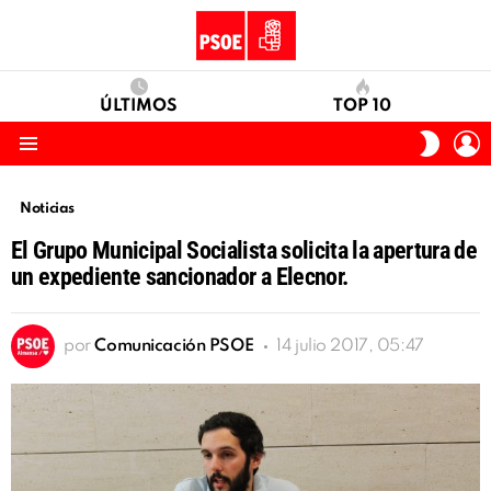
ÚLTIMOS
TOP 10
I
SWITC
S
SKIN
Menu
Noticias
El Grupo Municipal Socialista solicita la apertura de
un expediente sancionador a Elecnor.
por
Comunicación PSOE
14 julio 2017, 05:47