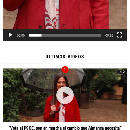
00:00
00:18
ÚLTIMOS VIDEOS
1:12
“Vota al PSOE, pon en marcha el cambio que Almansa necesita”