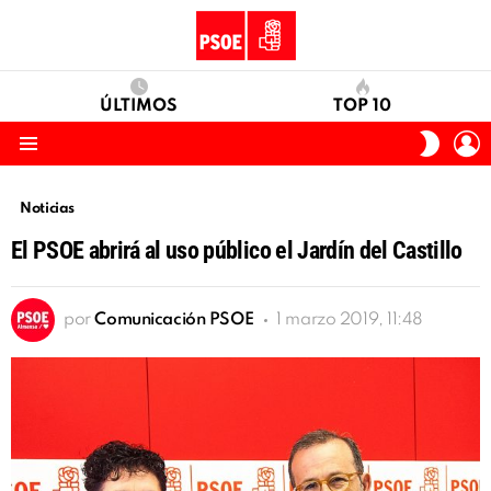
ÚLTIMOS
TOP 10
I
SWITC
S
SKIN
Menu
Noticias
El PSOE abrirá al uso público el Jardín del Castillo
por
Comunicación PSOE
1 marzo 2019, 11:48