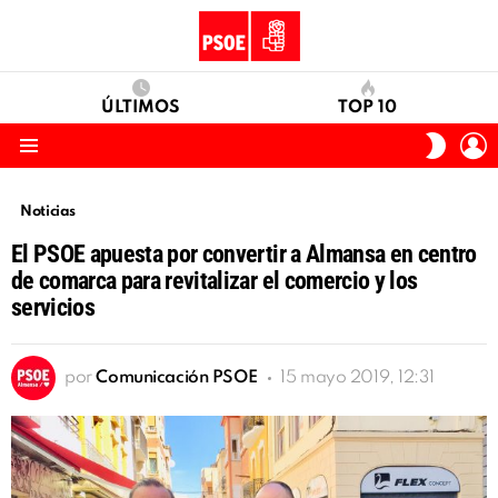
ÚLTIMOS
TOP 10
I
SWITC
S
SKIN
Menu
Noticias
El PSOE apuesta por convertir a Almansa en centro
de comarca para revitalizar el comercio y los
servicios
por
Comunicación PSOE
15 mayo 2019, 12:31