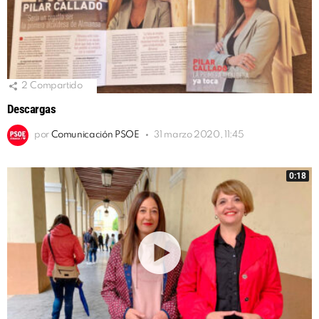
2
Compartido
Descargas
por
Comunicación PSOE
31 marzo 2020, 11:45
0:18