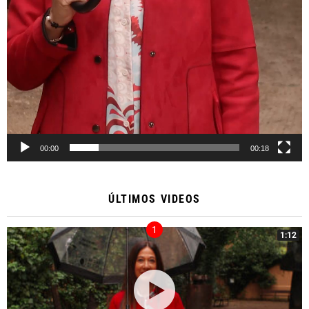
00:00
00:18
ÚLTIMOS VIDEOS
1:12