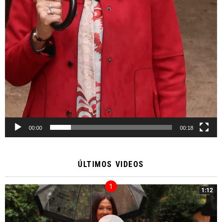
00:00
00:18
ÚLTIMOS VIDEOS
1:12