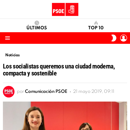
ÚLTIMOS
TOP 10
I
SWITC
S
SKIN
Menu
Noticias
Los socialistas queremos una ciudad moderna,
compacta y sostenible
por
Comunicación PSOE
21 mayo 2019, 09:11