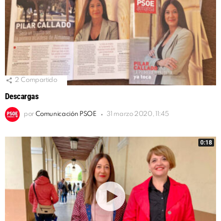
2
Compartido
Descargas
por
Comunicación PSOE
31 marzo 2020, 11:45
0:18