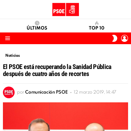
ÚLTIMOS
TOP 10
I
SWITC
S
SKIN
Menu
Noticias
El PSOE está recuperando la Sanidad Pública
después de cuatro años de recortes
por
Comunicación PSOE
12 marzo 2019, 14:47