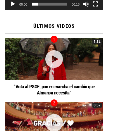
00:00
00:18
ÚLTIMOS VIDEOS
1:12
“Vota al PSOE, pon en marcha el cambio que
Almansa necesita”
0:57