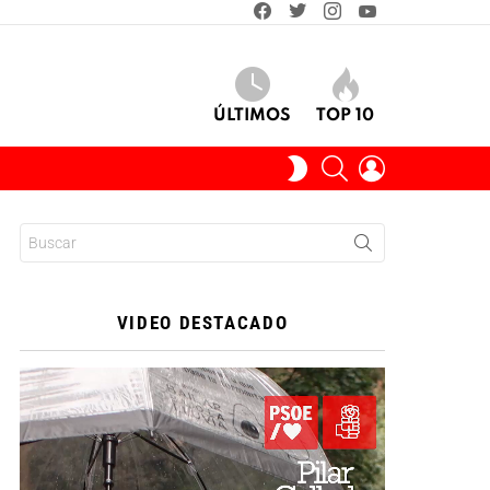
facebook
twitter
instagram
youtube
ÚLTIMOS
TOP 10
BUSCAR
INICIAR
SWITCH
SESIÓN
SKIN
Buscar:
VIDEO DESTACADO
Reproductor
de
vídeo