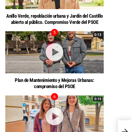
Anillo Verde, repoblación urbana y Jardín del Castillo
abierto al público. Compromiso Verde del PSOE
0:13
Plan de Mantenimiento y Mejoras Urbanas:
compromiso del PSOE
0:15
Núñez