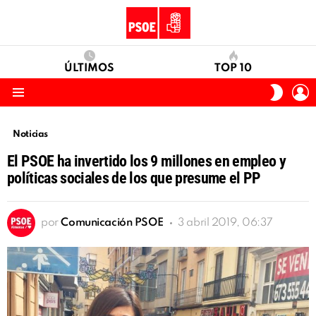
ÚLTIMOS
TOP 10
I
SWITC
S
SKIN
Menu
Noticias
El PSOE ha invertido los 9 millones en empleo y
políticas sociales de los que presume el PP
por
Comunicación PSOE
3 abril 2019, 06:37