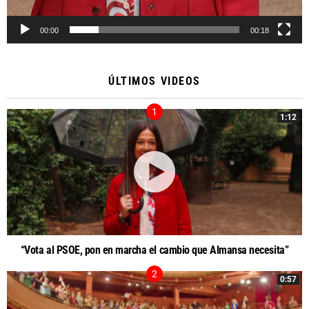
00:00
00:18
ÚLTIMOS VIDEOS
1:12
“Vota al PSOE, pon en marcha el cambio que Almansa necesita”
0:57