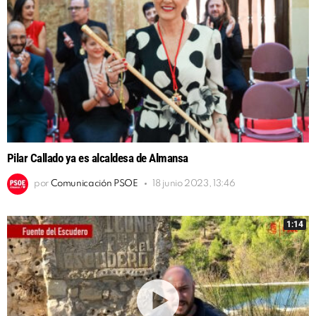
Pilar Callado ya es alcaldesa de Almansa
por
Comunicación PSOE
18 junio 2023, 13:46
1:14