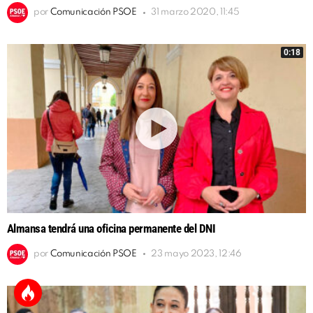
por
Comunicación PSOE
31 marzo 2020, 11:45
0:18
Almansa tendrá una oficina permanente del DNI
por
Comunicación PSOE
23 mayo 2023, 12:46