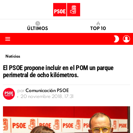
ÚLTIMOS
TOP 10
I
SWITC
S
SKIN
Menu
Noticias
El PSOE propone incluir en el POM un parque
perimetral de ocho kilómetros.
por
Comunicación PSOE
20 noviembre 2018, 17:31