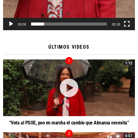
00:00
00:18
ÚLTIMOS VIDEOS
1:12
“Vota al PSOE, pon en marcha el cambio que Almansa necesita”
0:57