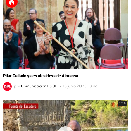
Pilar Callado ya es alcaldesa de Almansa
por
Comunicación PSOE
18 junio 2023, 13:46
1:14