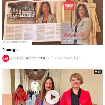
2
Compartido
Descargas
por
Comunicación PSOE
31 marzo 2020, 11:45
0:18