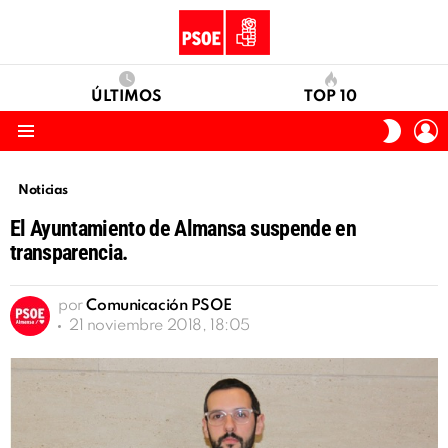
ÚLTIMOS
TOP 10
I
SWITC
S
SKIN
Menu
Noticias
El Ayuntamiento de Almansa suspende en
transparencia.
por
Comunicación PSOE
21 noviembre 2018, 18:05