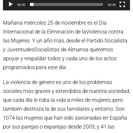
c
00:00
00:45
t
Mañana miércoles 25 de noviembre es el Día
o
Internacional de la Eliminación de laViolencia contra
r
las Mujeres. Y un año más, desde el Partido Socialista
d
y JuventudesSocialistas de Almansa queremos
e
apoyar y respaldar todos y cada uno de los actos
v
programados para este día.
í
d
La violencia de género es uno de los problemas
e
sociales más graves y extendidos de nuestra sociedad,
o
que cada día le roba la vida a miles de mujeres, pero
también destroza la de sus familiares y entorno. Son
1074 las mujeres que han sido asesinadas en España
por sus parejas o exparejas desde 2003, y 41 las