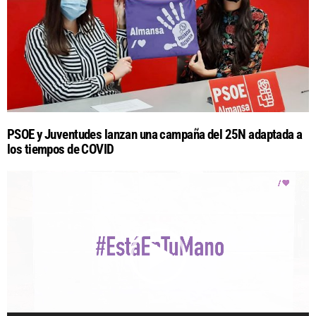
PSOE y Juventudes lanzan una campaña del 25N adaptada a
los tiempos de COVID
R
e
p
r
o
d
u