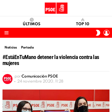
ÚLTIMOS
TOP 10
I
SWITC
S
SKIN
Menu
Noticias
Portada
#EstáEnTuMano detener la violencia contra las
mujeres
por
Comunicación PSOE
24 noviembre 2020, 11:28