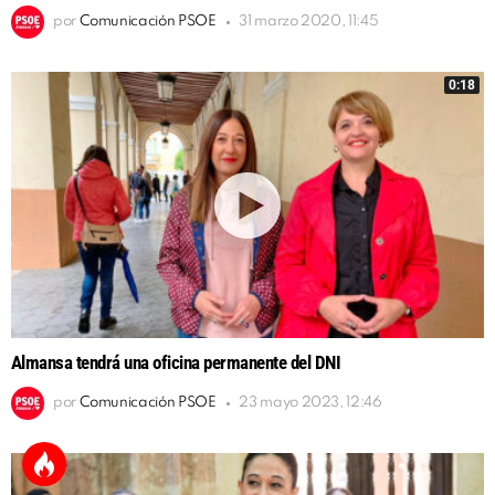
por
Comunicación PSOE
31 marzo 2020, 11:45
0:18
Almansa tendrá una oficina permanente del DNI
por
Comunicación PSOE
23 mayo 2023, 12:46