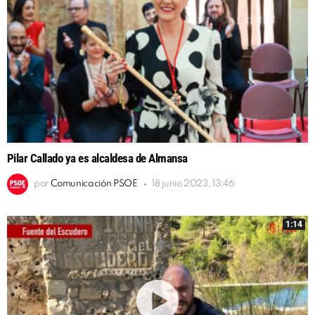
Pilar Callado ya es alcaldesa de Almansa
por
Comunicación PSOE
18 junio 2023, 13:46
1:14