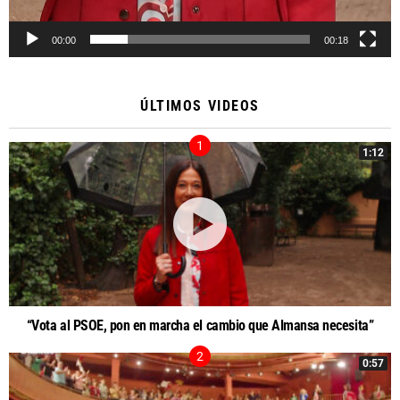
00:00
00:18
ÚLTIMOS VIDEOS
1:12
“Vota al PSOE, pon en marcha el cambio que Almansa necesita”
0:57