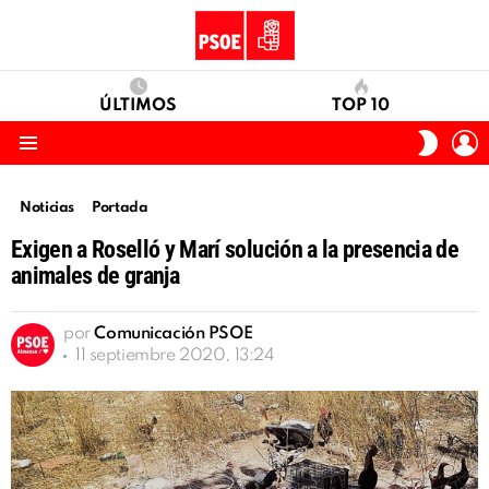
ÚLTIMOS
TOP 10
I
SWITC
S
SKIN
Menu
Noticias
Portada
Exigen a Roselló y Marí solución a la presencia de
animales de granja
por
Comunicación PSOE
11 septiembre 2020, 13:24