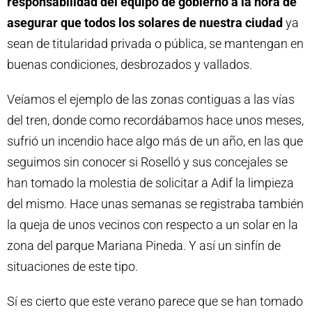
responsabilidad del equipo de gobierno a la hora de
r
asegurar que todos los solares de nuestra ciudad
ya
d
sean de titularidad privada o pública, se mantengan en
e
buenas condiciones, desbrozados y vallados.
v
í
Veíamos el ejemplo de las zonas contiguas a las vías
d
del tren, donde como recordábamos hace unos meses,
e
sufrió un incendio hace algo más de un año, en las que
o
seguimos sin conocer si Roselló y sus concejales se
han tomado la molestia de solicitar a Adif la limpieza
del mismo. Hace unas semanas se registraba también
la queja de unos vecinos con respecto a un solar en la
zona del parque Mariana Pineda. Y así un sinfín de
situaciones de este tipo.
Sí es cierto que este verano parece que se han tomado