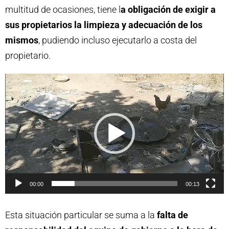
multitud de ocasiones, tiene l
a obligación de exigir a
sus propietarios la limpieza y adecuación de los
mismos
, pudiendo incluso ejecutarlo a costa del
propietario.
R
e
p
r
o
d
u
00:00
00:13
c
t
Esta situación particular se suma a la
falta de
o