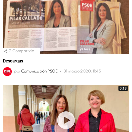
2
Compartido
Descargas
por
Comunicación PSOE
31 marzo 2020, 11:45
0:18