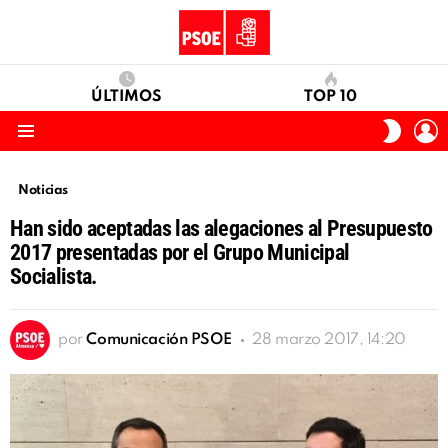
ÚLTIMOS
TOP 10
I
SWITC
S
SKIN
Menu
Noticias
Han sido aceptadas las alegaciones al Presupuesto
2017 presentadas por el Grupo Municipal
Socialista.
por
Comunicación PSOE
28 marzo 2017, 14:20