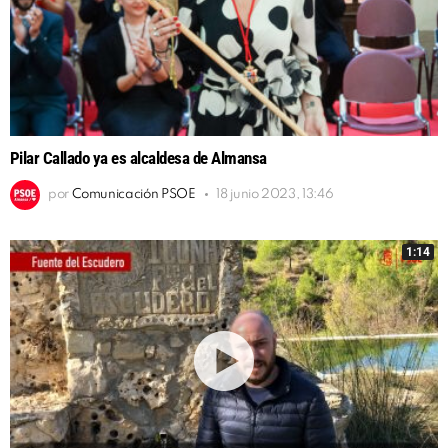
Pilar Callado ya es alcaldesa de Almansa
por
Comunicación PSOE
18 junio 2023, 13:46
1:14