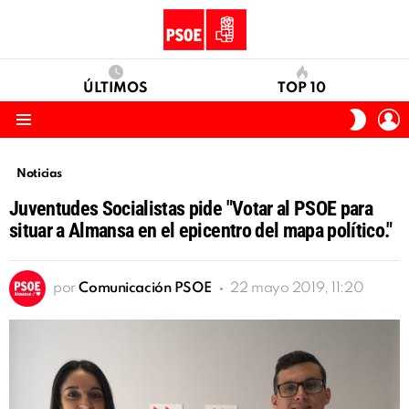
ÚLTIMOS
TOP 10
I
SWITC
S
SKIN
Menu
Noticias
Juventudes Socialistas pide "Votar al PSOE para
situar a Almansa en el epicentro del mapa político."
por
Comunicación PSOE
22 mayo 2019, 11:20