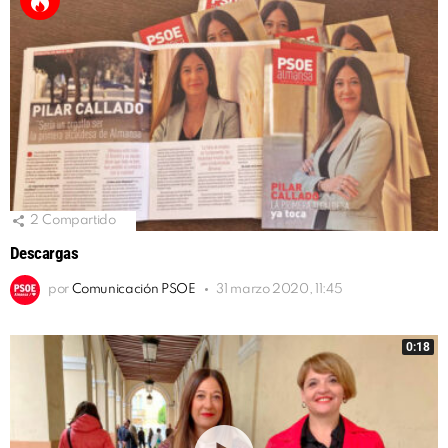
2
Compartido
Descargas
por
Comunicación PSOE
31 marzo 2020, 11:45
0:18