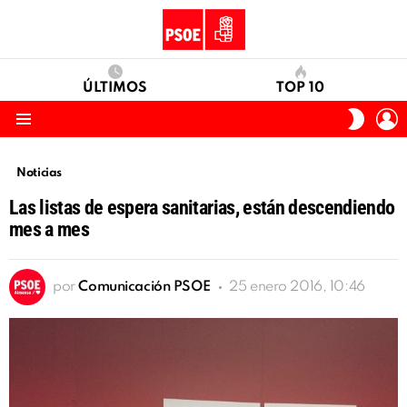
ÚLTIMOS
TOP 10
I
SWITC
S
SKIN
Menu
Noticias
Las listas de espera sanitarias, están descendiendo
mes a mes
por
Comunicación PSOE
25 enero 2016, 10:46