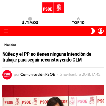
ÚLTIMOS
TOP 10
I
SWITC
S
SKIN
Menu
Noticias
Núñez y el PP no tienen ninguna intención de
trabajar para seguir reconstruyendo CLM
por
Comunicación PSOE
5 noviembre 2018, 17:42