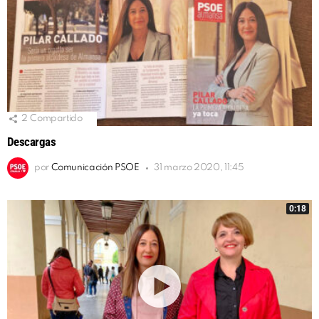
2
Compartido
Descargas
por
Comunicación PSOE
31 marzo 2020, 11:45
0:18