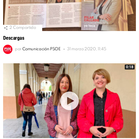
2
Compartido
Descargas
por
Comunicación PSOE
31 marzo 2020, 11:45
0:18