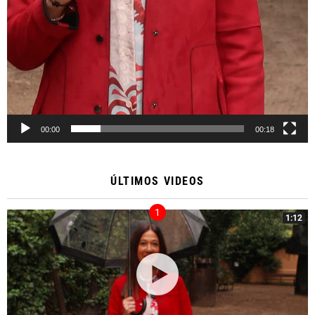
00:00
00:18
ÚLTIMOS VIDEOS
1:12