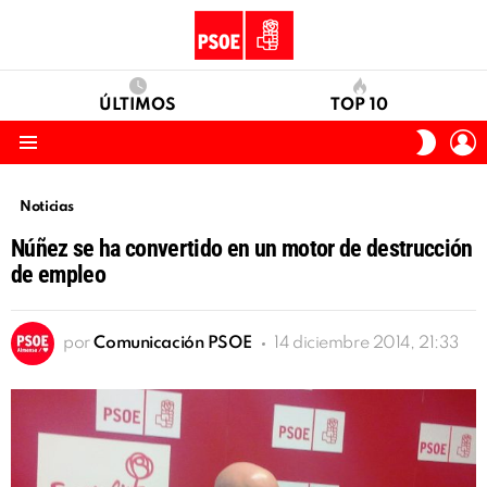
ÚLTIMOS
TOP 10
I
SWITC
S
SKIN
Menu
Noticias
Núñez se ha convertido en un motor de destrucción
de empleo
por
Comunicación PSOE
14 diciembre 2014, 21:33