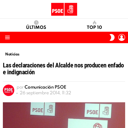
ÚLTIMOS
TOP 10
I
SWITC
S
SKIN
Menu
Noticias
Las declaraciones del Alcalde nos producen enfado
e indignación
por
Comunicación PSOE
26 septiembre 2014, 11:32