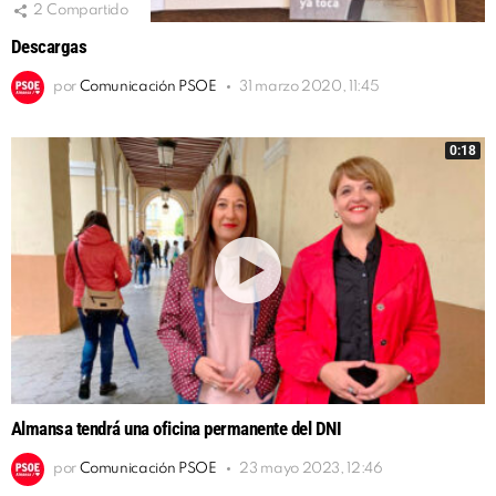
2
Compartido
Descargas
por
Comunicación PSOE
31 marzo 2020, 11:45
0:18
Almansa tendrá una oficina permanente del DNI
por
Comunicación PSOE
23 mayo 2023, 12:46