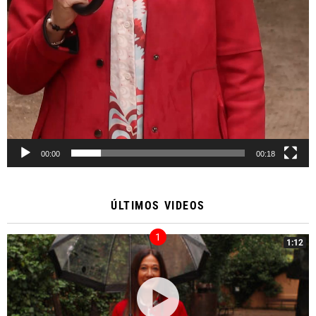
00:00
00:18
ÚLTIMOS VIDEOS
1:12