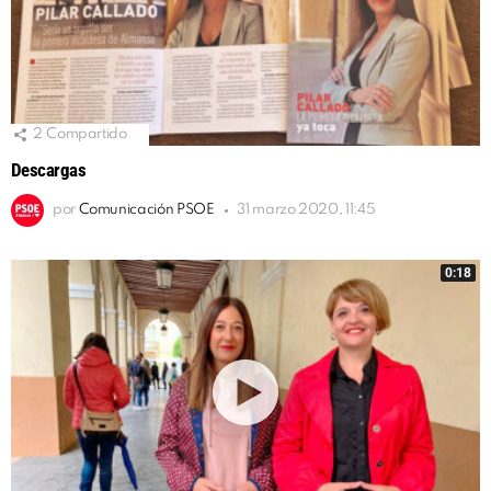
2
Compartido
Descargas
por
Comunicación PSOE
31 marzo 2020, 11:45
0:18