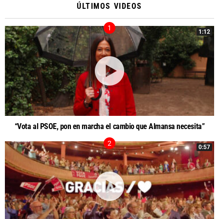
ÚLTIMOS VIDEOS
1:12
“Vota al PSOE, pon en marcha el cambio que Almansa necesita”
0:57