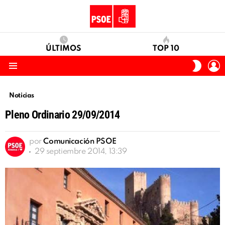
ÚLTIMOS
TOP 10
I
SWITC
S
SKIN
Menu
Noticias
Pleno Ordinario 29/09/2014
por
Comunicación PSOE
29 septiembre 2014, 13:39