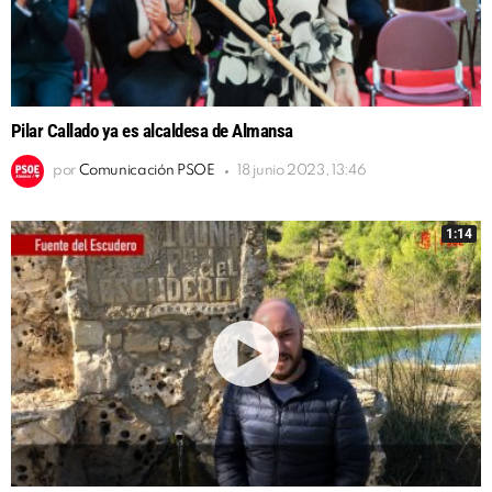
Pilar Callado ya es alcaldesa de Almansa
por
Comunicación PSOE
18 junio 2023, 13:46
1:14