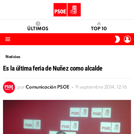
ÚLTIMOS
TOP 10
I
SWITC
S
SKIN
Menu
Noticias
Es la última feria de Nuñez como alcalde
por
Comunicación PSOE
9 septiembre 2014, 12:16