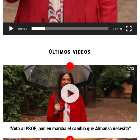
00:00
00:18
ÚLTIMOS VIDEOS
1:12
“Vota al PSOE, pon en marcha el cambio que Almansa necesita”