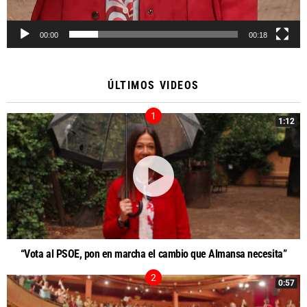
00:00
00:18
ÚLTIMOS VIDEOS
1:12
“Vota al PSOE, pon en marcha el cambio que Almansa necesita”
0:57