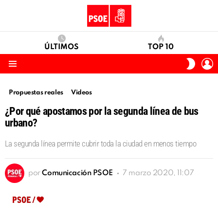
ÚLTIMOS
TOP 10
I
SWITC
S
SKIN
Menu
Propuestas reales
Videos
¿Por qué apostamos por la segunda línea de bus
urbano?
La segunda línea permite cubrir toda la ciudad en menos tiempo
por
Comunicación PSOE
7 marzo 2020, 11:07
Reproductor
de
vídeo