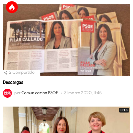
2
Compartido
Descargas
por
Comunicación PSOE
31 marzo 2020, 11:45
0:18