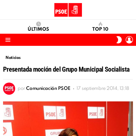
ÚLTIMOS
TOP 10
I
SWITC
S
SKIN
Menu
Noticias
Presentada moción del Grupo Municipal Socialista
por
Comunicación PSOE
17 septiembre 2014, 13:18