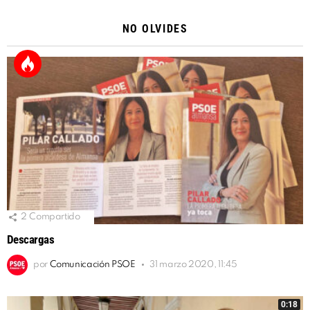
NO OLVIDES
2
Compartido
Descargas
por
Comunicación PSOE
31 marzo 2020, 11:45
0:18