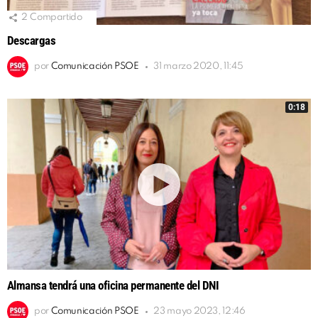
2
Compartido
Descargas
por
Comunicación PSOE
31 marzo 2020, 11:45
0:18
Almansa tendrá una oficina permanente del DNI
por
Comunicación PSOE
23 mayo 2023, 12:46