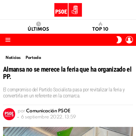
ÚLTIMOS
TOP 10
I
SWITC
S
SKIN
Menu
Noticias
Portada
Almansa no se merece la feria que ha organizado el
PP.
El compromiso del Partido Socialista pasa por revitalizar la feria y
convertirla en un referente en la comarca.
por
Comunicación PSOE
6 septiembre 2022, 13:59