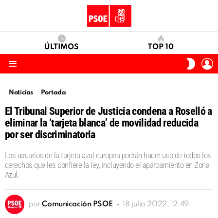
ÚLTIMOS
TOP 10
I
SWITC
S
SKIN
Menu
Noticias
Portada
El Tribunal Superior de Justicia condena a Roselló a
eliminar la ‘tarjeta blanca’ de movilidad reducida
por ser discriminatoria
Los usuarios de la tarjeta azul europea podrán hacer uso de todos los
derechos que les confiere la ley, incluyendo el aparcamiento en Zona
Azul.
por
Comunicación PSOE
18 julio 2022, 12:49