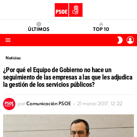
ÚLTIMOS
TOP 10
I
SWITC
S
SKIN
Menu
Noticias
¿Por qué el Equipo de Gobierno no hace un
seguimiento de las empresas a las que les adjudica
la gestión de los servicios públicos?
por
Comunicación PSOE
21 marzo 2017, 12:22