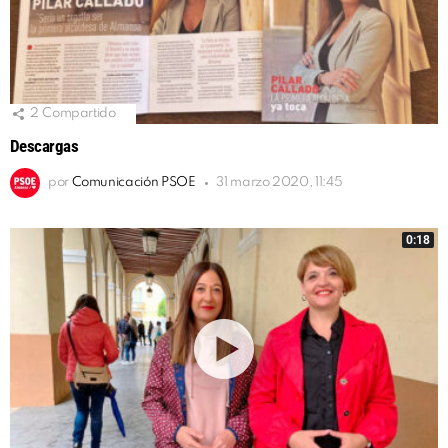
2
Compartido
Descargas
por
Comunicación PSOE
31 marzo 2020, 11:45
0:18