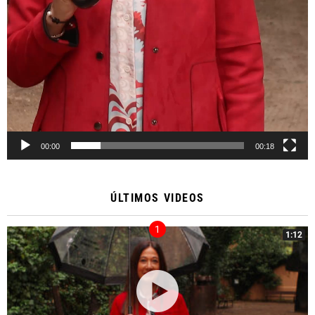
00:00
00:18
ÚLTIMOS VIDEOS
1:12