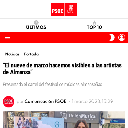
ÚLTIMOS
TOP 10
I
SWITC
S
SKIN
Menu
Noticias
Portada
“El nueve de marzo hacemos visibles a las artistas
de Almansa”
Presentado el cartel del festival de músicas almanseñas
por
Comunicación PSOE
1 marzo 2023, 15:29