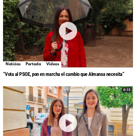
Noticias
Portada
Videos
“Vota al PSOE, pon en marcha el cambio que Almansa necesita”
0:15