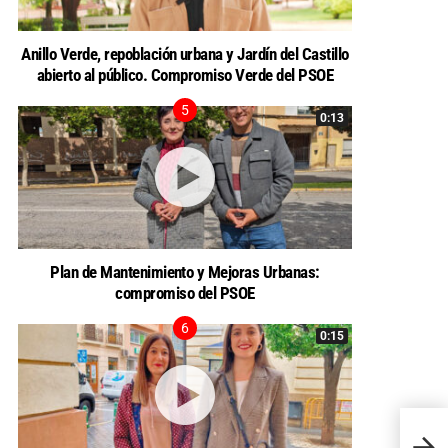
Anillo Verde, repoblación urbana y Jardín del Castillo
abierto al público. Compromiso Verde del PSOE
0:13
Plan de Mantenimiento y Mejoras Urbanas:
compromiso del PSOE
0:15
El Gru