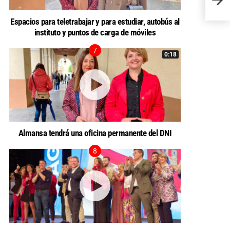
presu
Espacios para teletrabajar y para estudiar, autobús al
instituto y puntos de carga de móviles
0:18
Almansa tendrá una oficina permanente del DNI