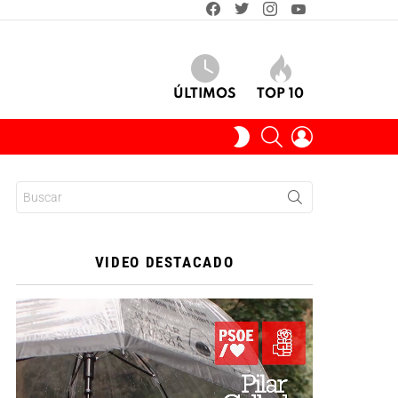
facebook
twitter
instagram
youtube
ÚLTIMOS
TOP 10
BUSCAR
INICIAR
SWITCH
SESIÓN
SKIN
Buscar:
VIDEO DESTACADO
Reproductor
de
vídeo