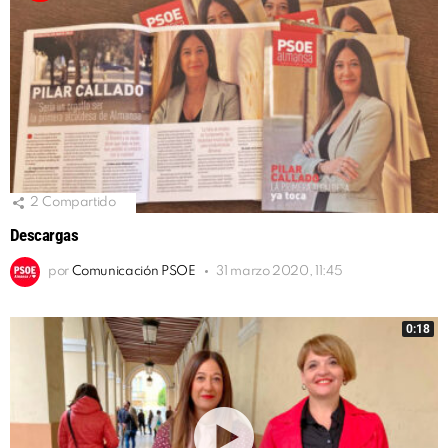
2
Compartido
Descargas
por
Comunicación PSOE
31 marzo 2020, 11:45
0:18