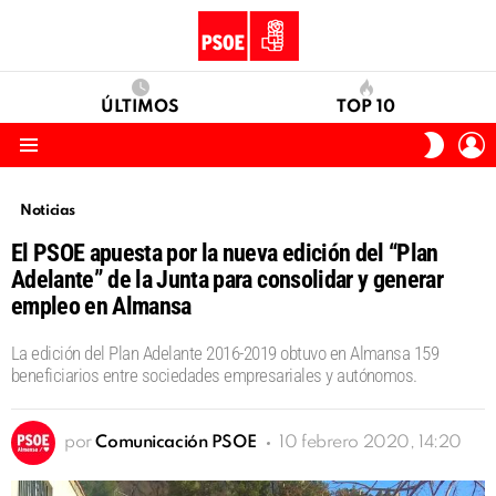
ÚLTIMOS
TOP 10
I
SWITC
S
SKIN
Menu
Noticias
El PSOE apuesta por la nueva edición del “Plan
Adelante” de la Junta para consolidar y generar
empleo en Almansa
La edición del Plan Adelante 2016-2019 obtuvo en Almansa 159
beneficiarios entre sociedades empresariales y autónomos.
por
Comunicación PSOE
10 febrero 2020, 14:20