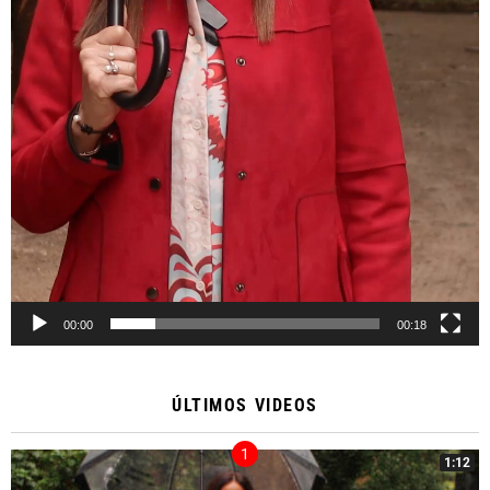
00:00
00:18
ÚLTIMOS VIDEOS
1:12