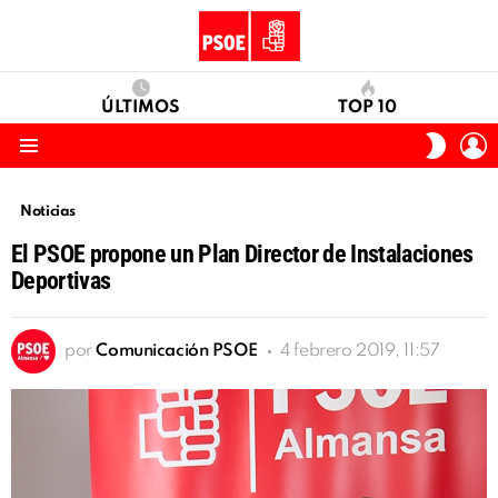
ÚLTIMOS
TOP 10
I
SWITC
S
SKIN
Menu
Noticias
El PSOE propone un Plan Director de Instalaciones
Deportivas
por
Comunicación PSOE
4 febrero 2019, 11:57