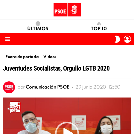
ÚLTIMOS
TOP 10
I
SWITC
S
SKIN
Menu
Fuera de portada
Videos
Juventudes Socialistas, Orgullo LGTB 2020
por
Comunicación PSOE
29 junio 2020, 12:50
Reproductor
de
vídeo