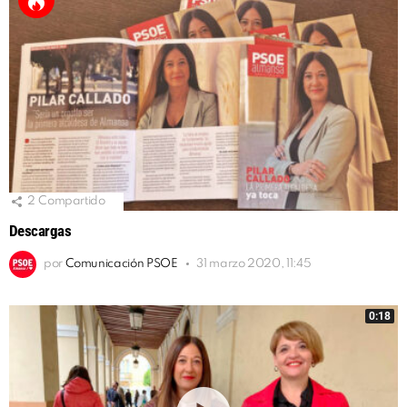
2
Compartido
Descargas
por
Comunicación PSOE
31 marzo 2020, 11:45
0:18