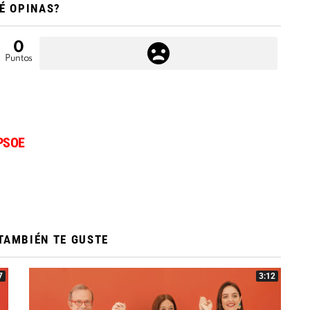
É OPINAS?
0
Puntos
PSOE
TAMBIÉN TE GUSTE
7
3:12