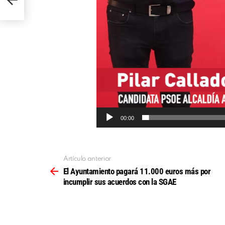
í
d
e
o
00:00
Artículo anterior
Ver
más
El Ayuntamiento pagará 11.000 euros más por
incumplir sus acuerdos con la SGAE