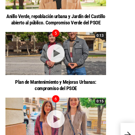
Anillo Verde, repoblación urbana y Jardín del Castillo
abierto al público. Compromiso Verde del PSOE
0:13
Plan de Mantenimiento y Mejoras Urbanas:
compromiso del PSOE
0:15
Javier