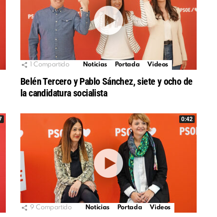
1
Compartido
Noticias
Portada
Videos
Belén Tercero y Pablo Sánchez, siete y ocho de
la candidatura socialista
7
0:42
9
Compartido
Noticias
Portada
Videos