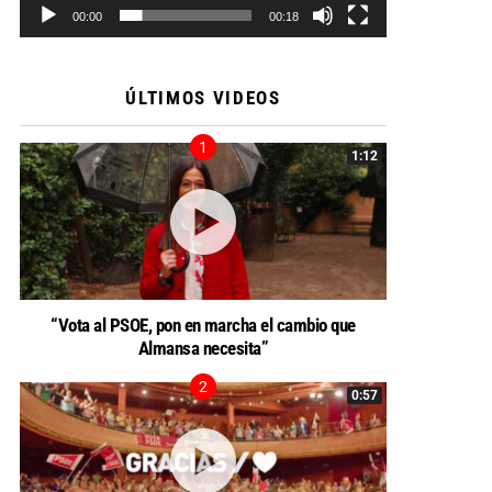
00:00
00:18
ÚLTIMOS VIDEOS
1:12
“Vota al PSOE, pon en marcha el cambio que
Almansa necesita”
0:57