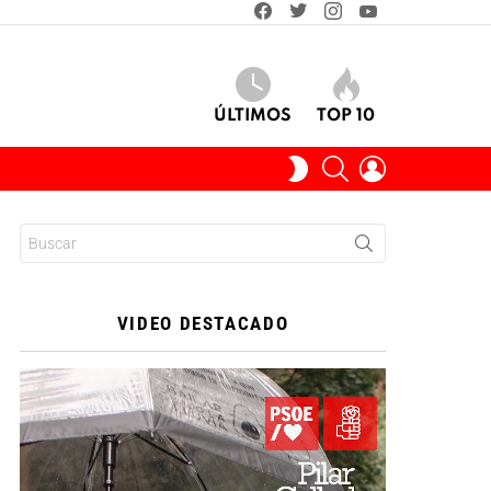
facebook
twitter
instagram
youtube
ÚLTIMOS
TOP 10
BUSCAR
INICIAR
SWITCH
SESIÓN
SKIN
Buscar:
VIDEO DESTACADO
Reproductor
de
vídeo