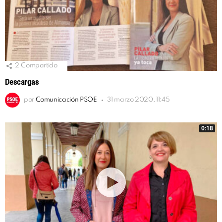
2
Compartido
Descargas
por
Comunicación PSOE
31 marzo 2020, 11:45
0:18