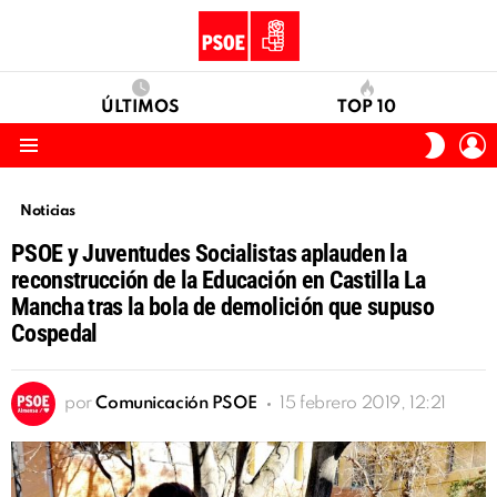
ÚLTIMOS
TOP 10
I
SWITC
S
SKIN
Menu
Noticias
PSOE y Juventudes Socialistas aplauden la
reconstrucción de la Educación en Castilla La
Mancha tras la bola de demolición que supuso
Cospedal
por
Comunicación PSOE
15 febrero 2019, 12:21