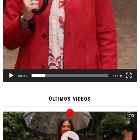
00:00
00:18
ÚLTIMOS VIDEOS
1:12