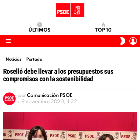
ÚLTIMOS
TOP 10
I
SWITC
S
SKIN
Menu
Noticias
Portada
Roselló debe llevar a los presupuestos sus
compromisos con la sostenibilidad
por
Comunicación PSOE
9 noviembre 2020, 11:22