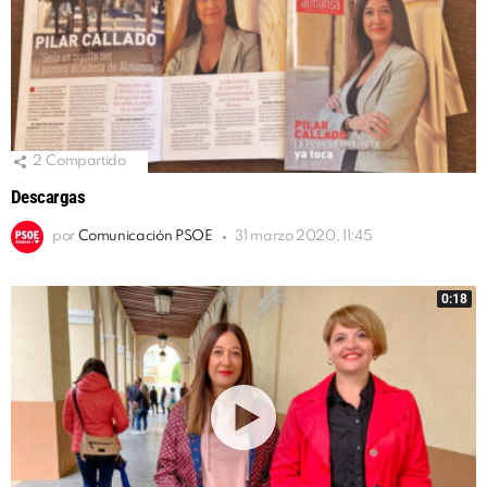
2
Compartido
Descargas
por
Comunicación PSOE
31 marzo 2020, 11:45
0:18