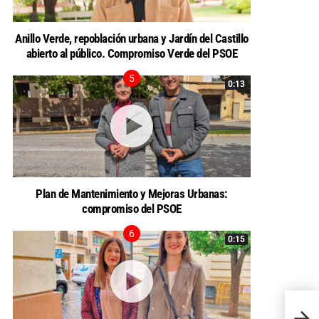
Anillo Verde, repoblación urbana y Jardín del Castillo
abierto al público. Compromiso Verde del PSOE
0:13
Plan de Mantenimiento y Mejoras Urbanas:
compromiso del PSOE
0:15
Defici