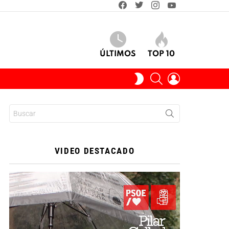
facebook
twitter
instagram
youtube
ÚLTIMOS
TOP 10
BUSCAR
INICIAR
SWITCH
SESIÓN
SKIN
Buscar:
VIDEO DESTACADO
Reproductor
de
vídeo