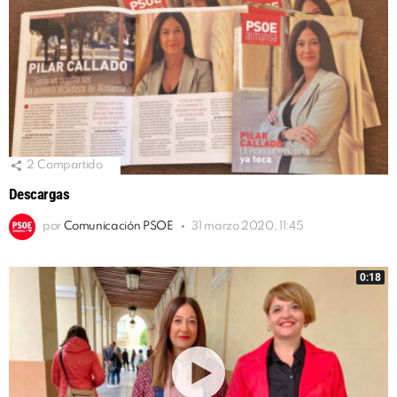
2
Compartido
Descargas
por
Comunicación PSOE
31 marzo 2020, 11:45
0:18