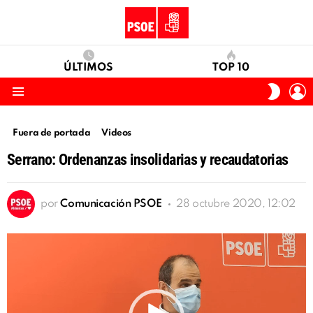
ÚLTIMOS
TOP 10
I
SWITC
S
SKIN
Menu
Fuera de portada
Videos
Serrano: Ordenanzas insolidarias y recaudatorias
por
Comunicación PSOE
28 octubre 2020, 12:02
Reproductor
de
vídeo