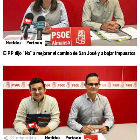
Noticias
Portada
El PP dijo “No” a mejorar el camino de San José y a bajar impuestos
3
Compartido
Noticias
Portada