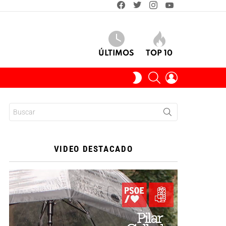
facebook
twitter
instagram
youtube
ÚLTIMOS
TOP 10
BUSCAR
INICIAR
SWITCH
SESIÓN
SKIN
Buscar:
VIDEO DESTACADO
Reproductor
de
vídeo