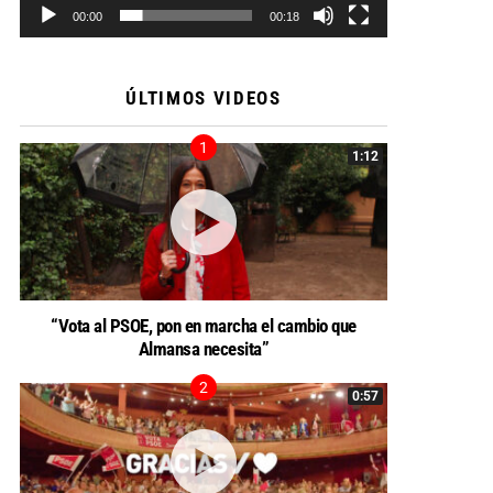
00:00
00:18
ÚLTIMOS VIDEOS
1:12
“Vota al PSOE, pon en marcha el cambio que
Almansa necesita”
0:57