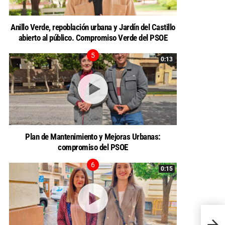
Anillo Verde, repoblación urbana y Jardín del Castillo
abierto al público. Compromiso Verde del PSOE
0:13
Plan de Mantenimiento y Mejoras Urbanas:
compromiso del PSOE
0:15
Un si