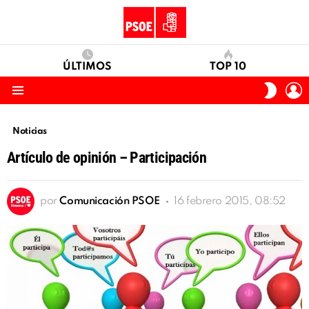
ÚLTIMOS
TOP 10
I
SWITC
S
SKIN
Menu
Noticias
Artículo de opinión – Participación
por
Comunicación PSOE
16 febrero 2015, 08:52