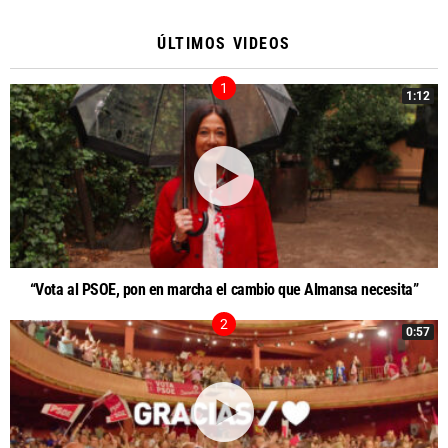
ÚLTIMOS VIDEOS
1:12
“Vota al PSOE, pon en marcha el cambio que Almansa necesita”
0:57