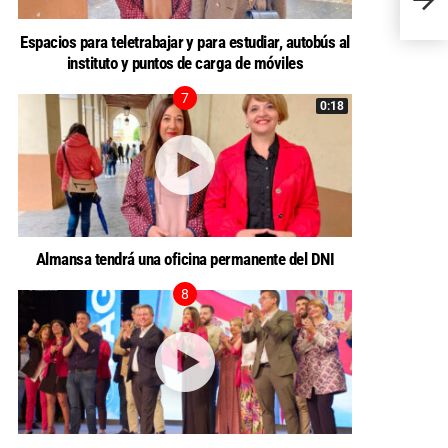
prime
Espacios para teletrabajar y para estudiar, autobús al
instituto y puntos de carga de móviles
0:18
Almansa tendrá una oficina permanente del DNI