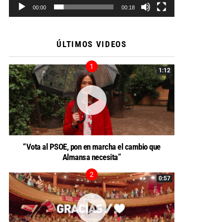
00:00
00:18
ÚLTIMOS VIDEOS
1:12
“Vota al PSOE, pon en marcha el cambio que
Almansa necesita”
0:57