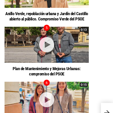
Anillo Verde, repoblación urbana y Jardín del Castillo
abierto al público. Compromiso Verde del PSOE
0:13
Plan de Mantenimiento y Mejoras Urbanas:
compromiso del PSOE
0:15
Calla