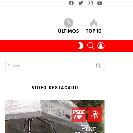
facebook
twitter
instagram
youtube
ÚLTIMOS
TOP 10
BUSCAR
INICIAR
SWITCH
SESIÓN
SKIN
Buscar:
VIDEO DESTACADO
Reproductor
de
vídeo