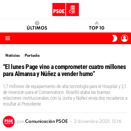
ÚLTIMOS
TOP 10
I
SWITC
S
SKIN
Menu
Noticias
Portada
“El lunes Page vino a comprometer cuatro millones
para Almansa y Núñez a vender humo”
1,7 millones de equipamiento de alta tecnología para el Hospital y 2,1
de inversión para el Conservatorio. Roselló alaba las buenas
relaciones institucionales con la Junta y Núñez envía dos recaderos a
insultar al Presidente
por
Comunicación PSOE
2 diciembre 2021, 13:16