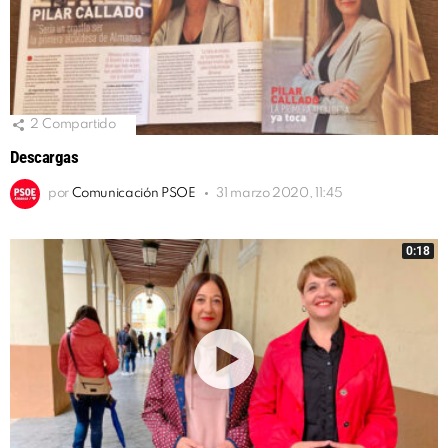
2
Compartido
Descargas
por
Comunicación PSOE
31 marzo 2020, 11:45
0:18