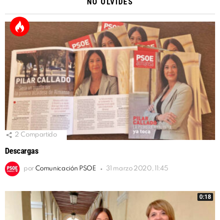
NO OLVIDES
2
Compartido
Descargas
por
Comunicación PSOE
31 marzo 2020, 11:45
0:18