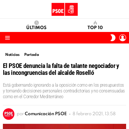
ÚLTIMOS
TOP 10
I
SWITC
S
SKIN
Menu
Noticias
Portada
El PSOE denuncia la falta de talante negociador y
las incongruencias del alcalde Roselló
Está gobernando ignorando a la oposición como en los presupuestos
y tomando decisiones personales contradictorias y no consensuadas
como en el Corredor Mediterráneo
por
Comunicación PSOE
8 febrero 2021, 13:58