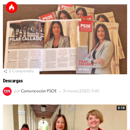
2
Compartido
Descargas
por
Comunicación PSOE
31 marzo 2020, 11:45
0:18