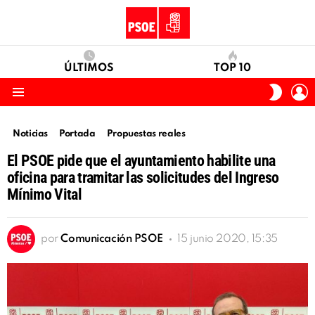
ÚLTIMOS
TOP 10
I
SWITC
S
SKIN
Menu
Noticias
Portada
Propuestas reales
El PSOE pide que el ayuntamiento habilite una
oficina para tramitar las solicitudes del Ingreso
Mínimo Vital
por
Comunicación PSOE
15 junio 2020, 15:35