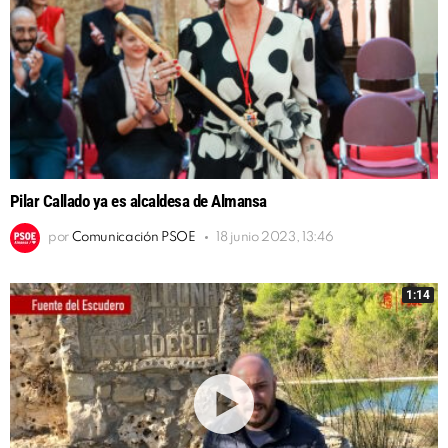
Pilar Callado ya es alcaldesa de Almansa
por
Comunicación PSOE
18 junio 2023, 13:46
1:14