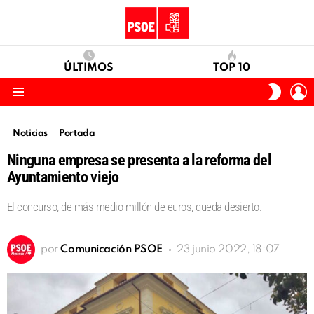
ÚLTIMOS
TOP 10
I
SWITC
S
SKIN
Menu
Noticias
Portada
Ninguna empresa se presenta a la reforma del
Ayuntamiento viejo
El concurso, de más medio millón de euros, queda desierto.
por
Comunicación PSOE
23 junio 2022, 18:07