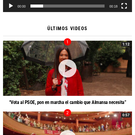
00:00
00:18
ÚLTIMOS VIDEOS
1:12
“Vota al PSOE, pon en marcha el cambio que Almansa necesita”
0:57