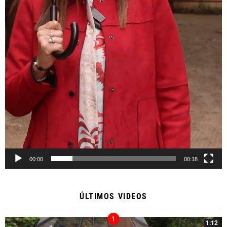
00:00
00:18
ÚLTIMOS VIDEOS
1:12