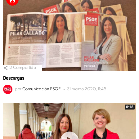
2
Compartido
Descargas
por
Comunicación PSOE
31 marzo 2020, 11:45
0:18