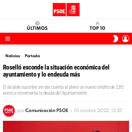
ÚLTIMOS
TOP 10
I
SWITC
S
SKIN
Menu
Noticias
Portada
Roselló esconde la situación económica del
ayuntamiento y lo endeuda más
El alcalde suscribe sin dar cuenta al pleno un nuevo crédito de 2,85
euros e incrementa la deuda del Ayuntamiento
por
Comunicación PSOE
10 octubre 2022, 13:25