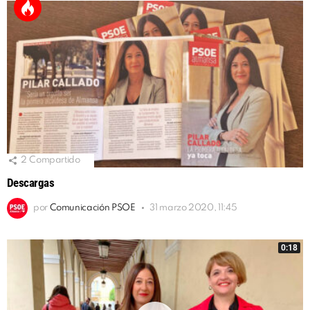
2
Compartido
Descargas
por
Comunicación PSOE
31 marzo 2020, 11:45
0:18