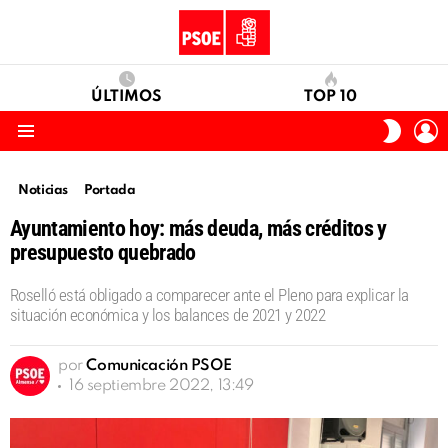
ÚLTIMOS
TOP 10
I
SWITC
S
SKIN
Menu
Noticias
Portada
Ayuntamiento hoy: más deuda, más créditos y
presupuesto quebrado
Roselló está obligado a comparecer ante el Pleno para explicar la
situación económica y los balances de 2021 y 2022
por
Comunicación PSOE
16 septiembre 2022, 13:49