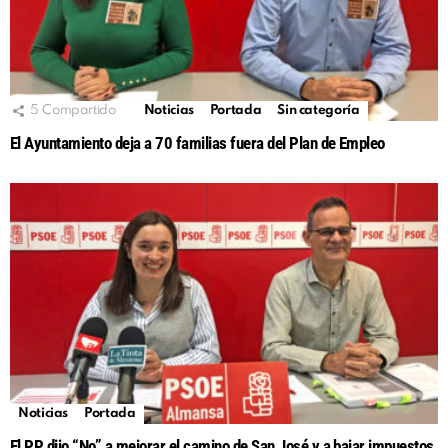
5
Compartido
Noticias
Portada
Sin categoría
El Ayuntamiento deja a 70 familias fuera del Plan de Empleo
Noticias
Portada
El PP dijo “No” a mejorar el camino de San José y a bajar impuestos